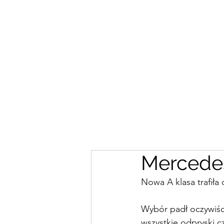
Mercedes
Nowa A klasa trafiła
Wybór padł oczywiśc
wszystkie odpryski c